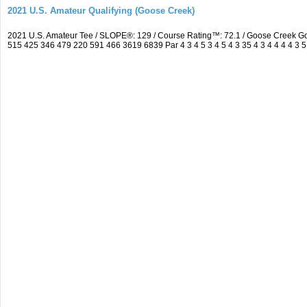
2021 U.S. Amateur Qualifying (Goose Creek)
2021 U.S. Amateur Tee / SLOPE®: 129 / Course Rating™: 72.1 / Goose Creek G
515 425 346 479 220 591 466 3619 6839 Par 4 3 4 5 3 4 5 4 3 35 4 3 4 4 4 4 3 5