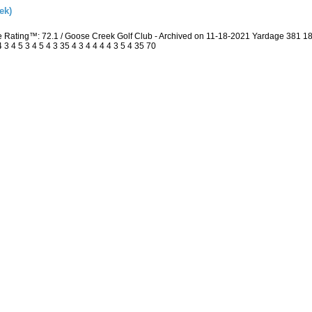
ek)
e Rating™: 72.1 / Goose Creek Golf Club - Archived on 11-18-2021 Yardage 381 
 4 5 3 4 5 4 3 35 4 3 4 4 4 4 3 5 4 35 70